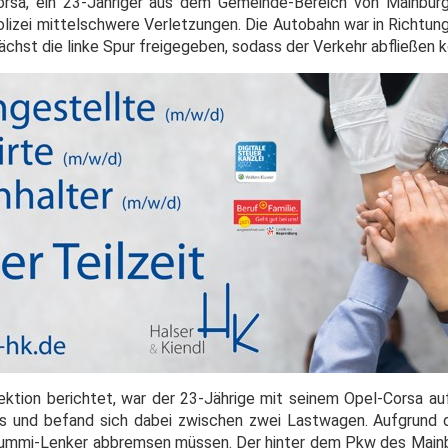
rsa, ein 23-Jähriger aus dem Gemeinde-Bereich von Mainburg
olizei mittelschwere Verletzungen. Die Autobahn war in Richtun
chst die linke Spur freigegeben, sodass der Verkehr abfließen k
pektion berichtet, war der 23-Jährige mit seinem Opel-Corsa au
s und befand sich dabei zwischen zwei Lastwagen. Aufgrund 
rummi-Lenker abbremsen müssen. Der hinter dem Pkw des Mainb