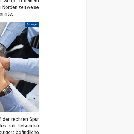
, wurde in seinem
g Norden zeitweise
onnte.
f der rechten Spur
des zäh fließenden
urgers befindliche