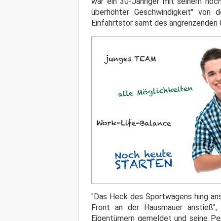
war ein 30-Jähriger mit seinem hoch
überhöhter Geschwindigkeit" von 
Einfahrtstor samt des angrenzenden G
"Das Heck des Sportwagens hing ansc
Front an der Hausmauer anstieß",
Eigentümern gemeldet und seine Per